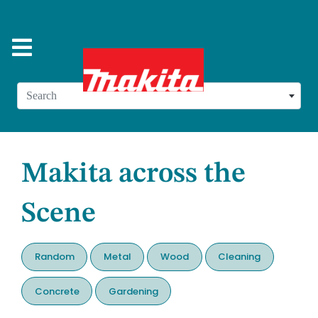
Search
Makita across the
Scene
Random
Metal
Wood
Cleaning
Concrete
Gardening