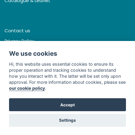
Catalogue & Leaflet
Contact us
Privacy Policy
Terms & Conditions
We use cookies
Hi, this website uses essential cookies to ensure its
proper operation and tracking cookies to understand
how you interact with it. The latter will be set only upon
Facebook
approval. For more information about cookies, please see
our cookie policy
.
Line
Youtube
Accept
© 2026 - Thai Seng International (Thailand) Co., Ltd. All Rights
Settings
Reserved