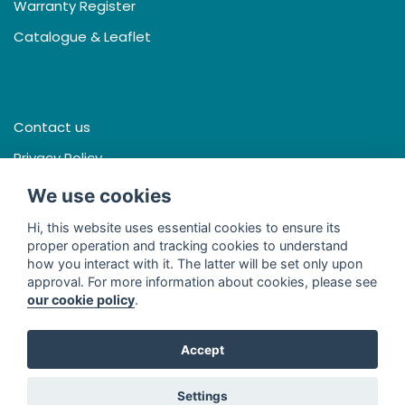
Warranty Register
Catalogue & Leaflet
Contact us
Privacy Policy
Terms & Conditions
We use cookies
Hi, this website uses essential cookies to ensure its
proper operation and tracking cookies to understand
how you interact with it. The latter will be set only upon
Facebook
approval. For more information about cookies, please see
our cookie policy
.
Line
Youtube
Accept
© 2026 - Thai Seng International (Thailand) Co., Ltd. All Rights
Settings
Reserved