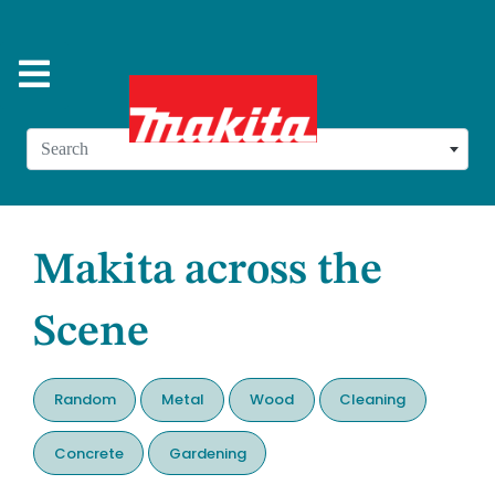
Search
Makita across the
Scene
Random
Metal
Wood
Cleaning
Concrete
Gardening