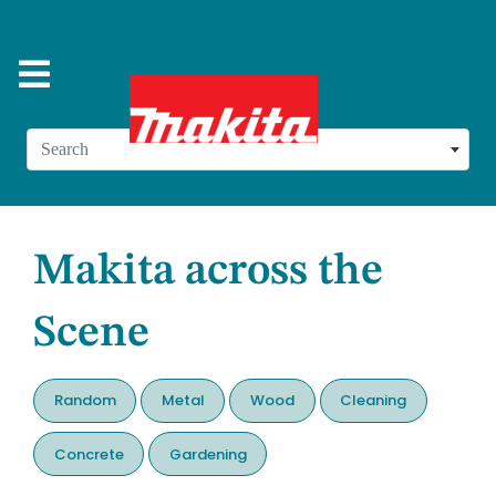
Search
Makita across the
Scene
Random
Metal
Wood
Cleaning
Concrete
Gardening