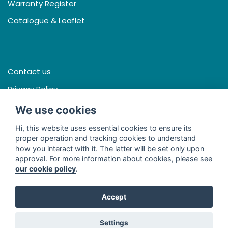
Warranty Register
Catalogue & Leaflet
Contact us
Privacy Policy
Terms & Conditions
We use cookies
Hi, this website uses essential cookies to ensure its
proper operation and tracking cookies to understand
how you interact with it. The latter will be set only upon
Facebook
approval. For more information about cookies, please see
our cookie policy
.
Line
Youtube
Accept
© 2026 - Thai Seng International (Thailand) Co., Ltd. All Rights
Settings
Reserved