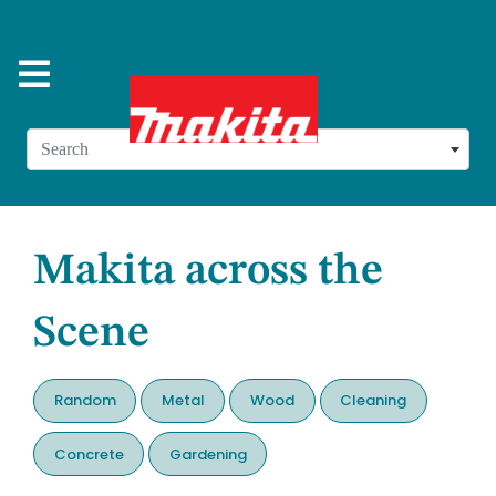
Search
Makita across the
Scene
Random
Metal
Wood
Cleaning
Concrete
Gardening