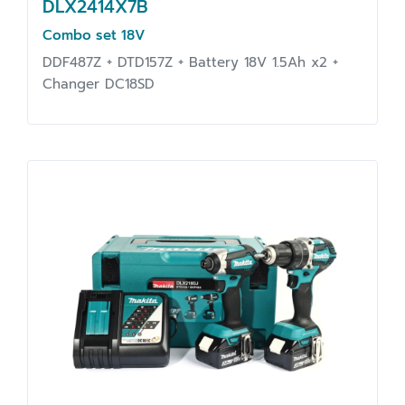
DLX2414X7B
Combo set 18V
DDF487Z + DTD157Z + Battery 18V 1.5Ah x2 +
Changer DC18SD